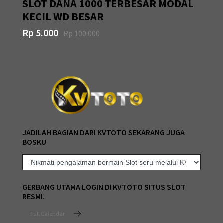
SLOT DANA 1000 TERBESAR MODAL
KECIL WD BESAR
Rp 5.000
Translation
Translation
Rp 100.000
missing:
missing:
en.products.general.regular_price
en.products.general.sale_price
JADILAH BAGIAN DARI KVTOTO SEKARANG JUGA
BOSKU
GERBANG UTAMA LOGIN DI KVTOTO SITUS SLOT
RESMI.